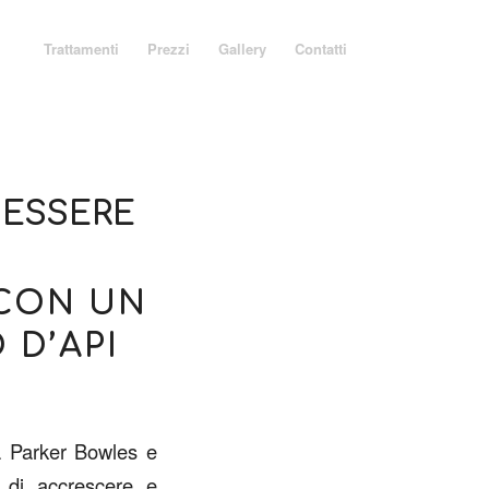
Trattamenti
Prezzi
Gallery
Contatti
NESSERE
 CON UN
 D’API
la Parker Bowles e
 di accrescere e