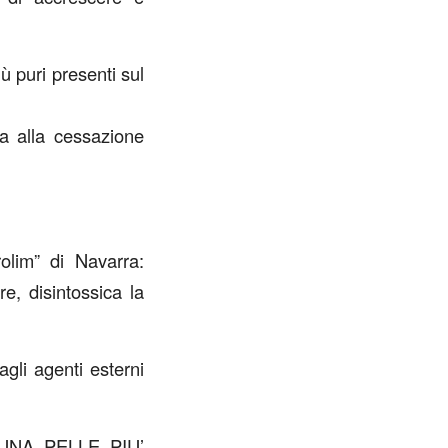
ù puri presenti sul
ta alla cessazione
olim” di Navarra:
e, disintossica la
gli agenti esterni
UNA PELLE PIU’