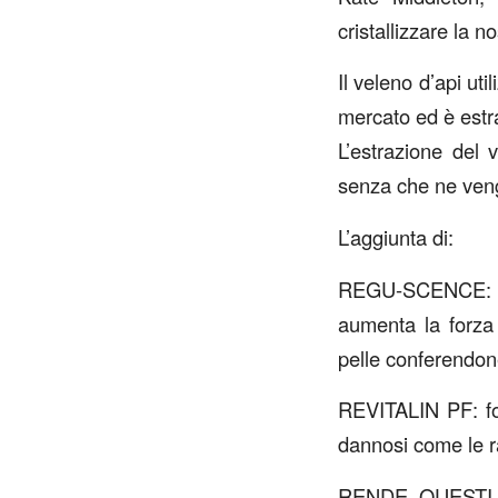
cristallizzare la 
Il veleno d’api ut
mercato ed è estra
L’estrazione del 
senza che ne veng
L’aggiunta di:
REGU-SCENCE: pri
aumenta la forza i
pelle conferendon
REVITALIN PF: forn
dannosi come le r
RENDE QUESTI 