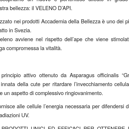
nostra bellezza: il VELENO D’API.
ilizzato nei prodotti Accademia della Bellezza è uno dei pi
tto in Svezia.
veleno avviene nel rispetto dell’ape che viene stimola
a compromessa la vitalità.
ncipio attivo ottenuto da Asparagus officinalis “Gr
nnata della cute per ritardare l’invecchiamento cellular
e un aspetto di complessivo ringiovanimento.
isce alle cellule l’energia necessaria per difendersi da
adiazioni UV.
PRODOTTI UNICI ED EFFICACI PER OTTENERE 